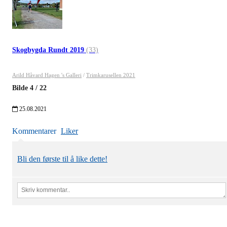
Skogbygda Rundt 2019
(33)
Arild Håvard Hagen 's Galleri
/
Trimkarusellen 2021
Bilde
4
/
22
25.08.2021
Kommentarer
Liker
Bli den første til å like dette!