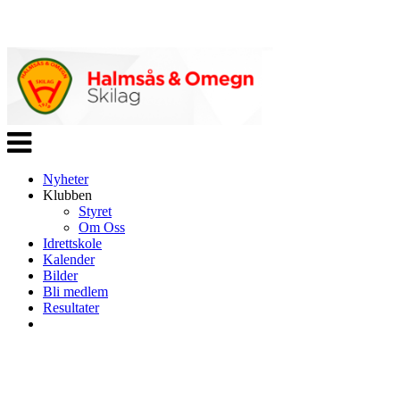
Veksle
navigasjon
Nyheter
Klubben
Styret
Om Oss
Idrettskole
Kalender
Bilder
Bli medlem
Resultater