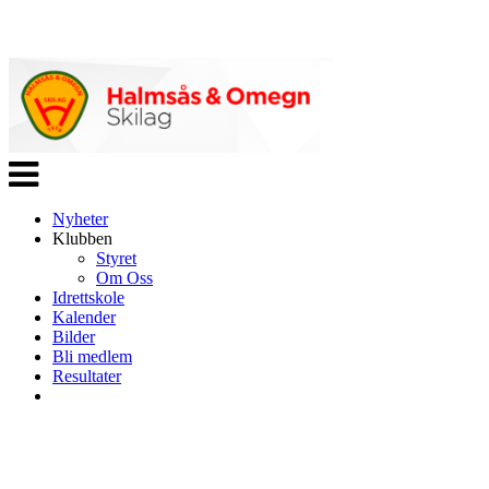
Veksle
navigasjon
Nyheter
Klubben
Styret
Om Oss
Idrettskole
Kalender
Bilder
Bli medlem
Resultater