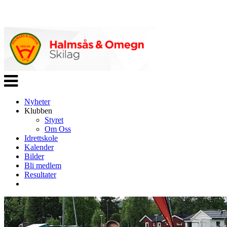
Veksle
navigasjon
Nyheter
Klubben
Styret
Om Oss
Idrettskole
Kalender
Bilder
Bli medlem
Resultater