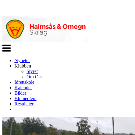
Veksle
navigasjon
Nyheter
Klubben
Styret
Om Oss
Idrettskole
Kalender
Bilder
Bli medlem
Resultater