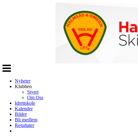
Veksle
navigasjon
Nyheter
Klubben
Styret
Om Oss
Idrettskole
Kalender
Bilder
Bli medlem
Resultater