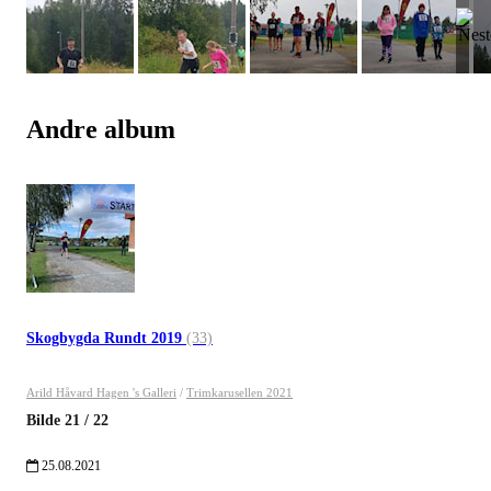
Andre album
Skogbygda Rundt 2019
(33)
Arild Håvard Hagen 's Galleri
/
Trimkarusellen 2021
Bilde
21
/
22
25.08.2021