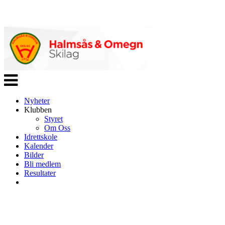
Veksle
navigasjon
Nyheter
Klubben
Styret
Om Oss
Idrettskole
Kalender
Bilder
Bli medlem
Resultater