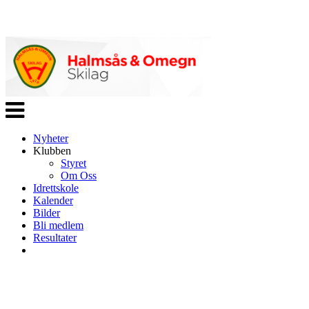
Veksle
navigasjon
Nyheter
Klubben
Styret
Om Oss
Idrettskole
Kalender
Bilder
Bli medlem
Resultater