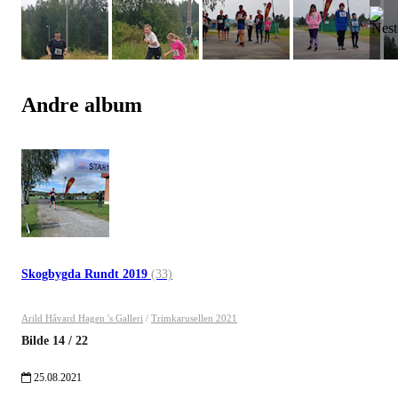
Andre album
Skogbygda Rundt 2019
(33)
Arild Håvard Hagen 's Galleri
/
Trimkarusellen 2021
Bilde
14
/
22
25.08.2021