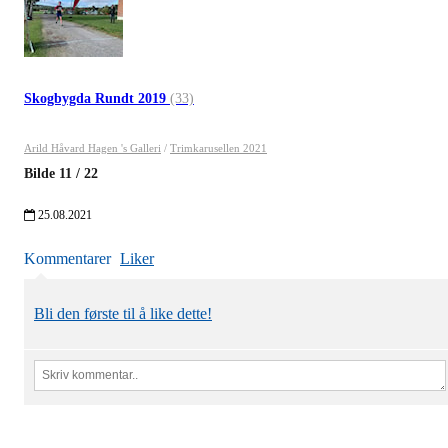
Skogbygda Rundt 2019
(33)
Arild Håvard Hagen 's Galleri
/
Trimkarusellen 2021
Bilde
11
/
22
25.08.2021
Kommentarer
Liker
Bli den første til å like dette!