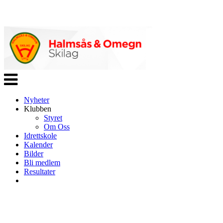
Veksle
navigasjon
Nyheter
Klubben
Styret
Om Oss
Idrettskole
Kalender
Bilder
Bli medlem
Resultater