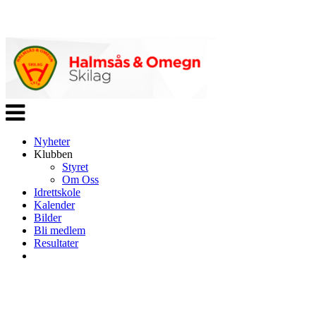
Veksle
navigasjon
Nyheter
Klubben
Styret
Om Oss
Idrettskole
Kalender
Bilder
Bli medlem
Resultater