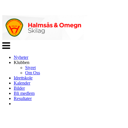
Veksle
navigasjon
Nyheter
Klubben
Styret
Om Oss
Idrettskole
Kalender
Bilder
Bli medlem
Resultater