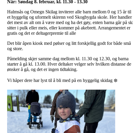
Når: Søndag 8. februar, kl. 11.30 - 13.30
Halmsås og Omegn Skilag inviterer alle barn mellom 0 og 15 år til
et hyggelig og uformelt skirenn ved Skogbygda skole. Her handler
det mest av alt om å være med og ha det gøy, enten barna går på ski
sitter i pulk eller meis, eller kommer på akebrett. Arrangementet er
gratis og det er deltagerpremie til alle
Det blir åpen kiosk med pølser og litt forskjellig godt for både små
og store.
Påmelding skjer samme dag mellom kl. 11.30 og 12.30, og barna
starter å gå kl. 13.00. Hver deltaker velger selv hvilken distanse de
ønsker å gå, og det er ingen tidtaking.
Vi håper dere har lyst til å bli med på en hyggelig skidag ❄️