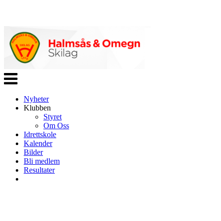
Veksle
navigasjon
Nyheter
Klubben
Styret
Om Oss
Idrettskole
Kalender
Bilder
Bli medlem
Resultater