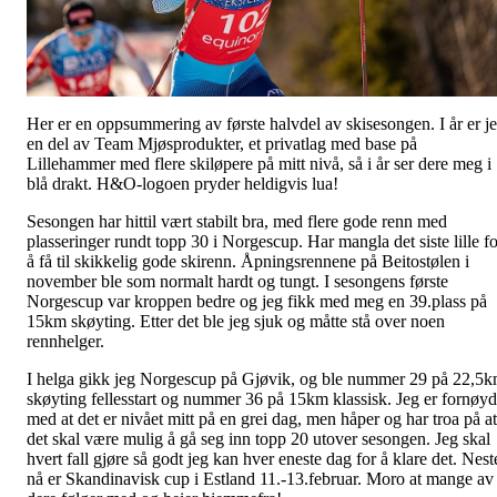
Her er en oppsummering av første halvdel av skisesongen. I år er j
en del av Team Mjøsprodukter, et privatlag med base på
Lillehammer med flere skiløpere på mitt nivå, så i år ser dere meg i
blå drakt. H&O-logoen pryder heldigvis lua!
Sesongen har hittil vært stabilt bra, med flere gode renn med
plasseringer rundt topp 30 i Norgescup. Har mangla det siste lille fo
å få til skikkelig gode skirenn. Åpningsrennene på Beitostølen i
november ble som normalt hardt og tungt. I sesongens første
Norgescup var kroppen bedre og jeg fikk med meg en 39.plass på
15km skøyting. Etter det ble jeg sjuk og måtte stå over noen
rennhelger.
I helga gikk jeg Norgescup på Gjøvik, og ble nummer 29 på 22,5
skøyting fellesstart og nummer 36 på 15km klassisk. Jeg er fornøyd
med at det er nivået mitt på en grei dag, men håper og har troa på at
det skal være mulig å gå seg inn topp 20 utover sesongen. Jeg skal
hvert fall gjøre så godt jeg kan hver eneste dag for å klare det. Nest
nå er Skandinavisk cup i Estland 11.-13.februar. Moro at mange av