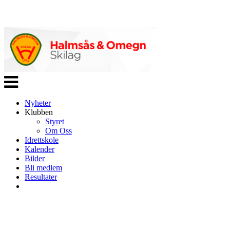
Veksle
navigasjon
Nyheter
Klubben
Styret
Om Oss
Idrettskole
Kalender
Bilder
Bli medlem
Resultater