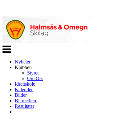
Veksle
navigasjon
Nyheter
Klubben
Styret
Om Oss
Idrettskole
Kalender
Bilder
Bli medlem
Resultater