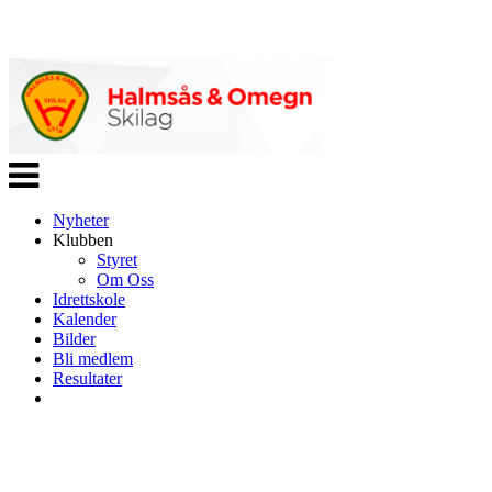
Veksle
navigasjon
Nyheter
Klubben
Styret
Om Oss
Idrettskole
Kalender
Bilder
Bli medlem
Resultater