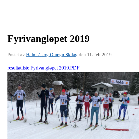
Fyrivangløpet 2019
Postet av
Halmsås og Omegn Skilag
den
11. feb 2019
resultatliste Fyrivangløpet 2019.PDF