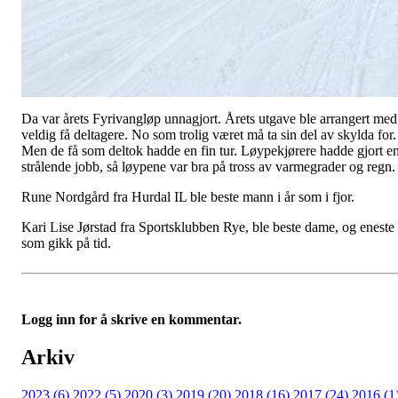
Da var årets Fyrivangløp unnagjort. Årets utgave ble arrangert med
veldig få deltagere. No som trolig været må ta sin del av skylda for.
Men de få som deltok hadde en fin tur. Løypekjørere hadde gjort e
strålende jobb, så løypene var bra på tross av varmegrader og regn.
Rune Nordgård fra Hurdal IL ble beste mann i år som i fjor.
Kari Lise Jørstad fra Sportsklubben Rye, ble beste dame, og eneste
som gikk på tid.
Logg inn for å skrive en kommentar.
Arkiv
2023 (6)
2022 (5)
2020 (3)
2019 (20)
2018 (16)
2017 (24)
2016 (1