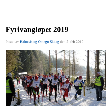
Fyrivangløpet 2019
Postet av
Halmsås og Omegn Skilag
den
2. feb 2019