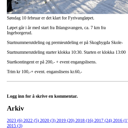
Søndag 10 februar er det klart for Fyrivangløpet.
Løpet går i år med start fra Ihlangsvangen, ca. 7 km fra
Ingeborgerud.
Startnummerutdeling og premieutdeling er på Skogbygda Skole-
Startnummerutdeling starter klokka 10:30. Starten er klokka 13:00
Startkontingent er på 200,- + event engangslisens.
Trim kr 100,-+ event. enganslisens kr.60,-
Logg inn for å skrive en kommentar.
Arkiv
2023 (6)
2022 (5)
2020 (3)
2019 (20)
2018 (16)
2017 (24)
2016 (1
2015 (3)