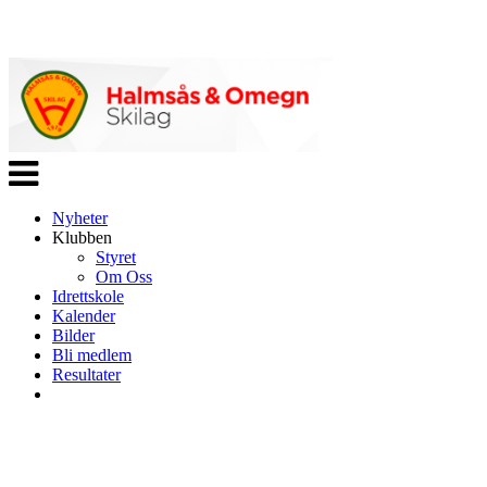
Veksle
navigasjon
Nyheter
Klubben
Styret
Om Oss
Idrettskole
Kalender
Bilder
Bli medlem
Resultater