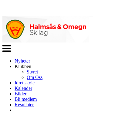
Veksle
navigasjon
Nyheter
Klubben
Styret
Om Oss
Idrettskole
Kalender
Bilder
Bli medlem
Resultater