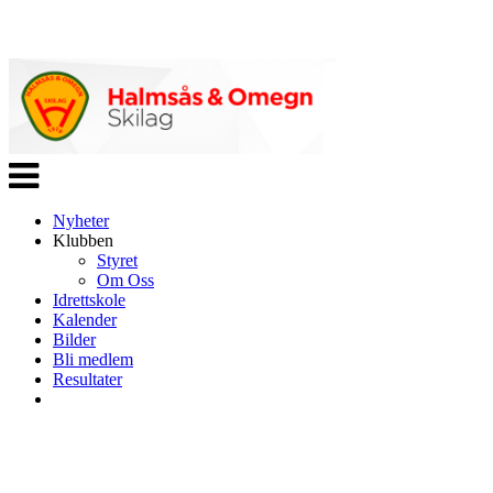
Veksle
navigasjon
Nyheter
Klubben
Styret
Om Oss
Idrettskole
Kalender
Bilder
Bli medlem
Resultater