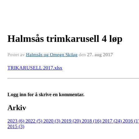
Halmsås trimkarusell 4 løp
Postet av
Halmsås og Omegn Skilag
den
27. aug 2017
TRIKARUSELL 2017.xlsx
Logg inn for å skrive en kommentar.
Arkiv
2023 (6)
2022 (5)
2020 (3)
2019 (20)
2018 (16)
2017 (24)
2016 (1
2015 (3)