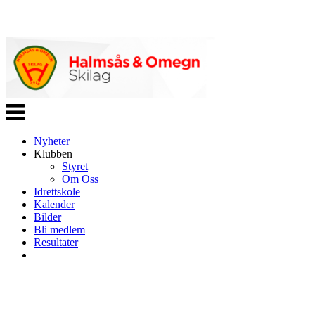
Veksle
navigasjon
Nyheter
Klubben
Styret
Om Oss
Idrettskole
Kalender
Bilder
Bli medlem
Resultater