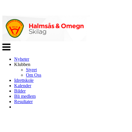
Veksle
navigasjon
Nyheter
Klubben
Styret
Om Oss
Idrettskole
Kalender
Bilder
Bli medlem
Resultater